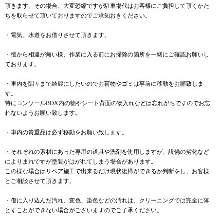
頂きます。その場合、大変恐縮ですが駐車場代はお客様にご負担して頂くかた
ちを取らせて頂いておりますのでご承知おきください。
・電気、水道をお借りさせて頂きます。
・後から相違が無い様、作業に入る前にお掃除の箇所を一緒にご確認お願いし
ております。
・車内を隅々まで綺麗にしたいのでお荷物やゴミは事前に移動をお願致しま
す。
特にコンソールBOX内の物やシート背面の物入れなどは忘れがちですのでお忘
れないようお願い致します。
・車内の貴重品は必ず移動をお願い致します。
・それぞれの素材にあった専用の道具や洗剤を使用しますが、設備の劣化など
によりまれですが塗装がはがれてしまう場合があります。
この様な場合はリペア施工で出来るだけ現状復帰ができるか判断をし、お客様
とご相談させて頂きます。
・傷に入り込んだ汚れ、変色、染色などの汚れは、クリーニングでは完全に落
とすことができない場合がございますのでご了承ください。