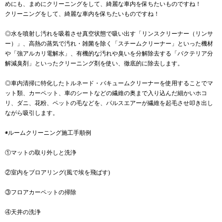
めにも、まめにクリーニングをして、綺麗な車内を保ちたいものですね！
クリーニングをして、綺麗な車内を保ちたいものですね！
◎水を噴射し汚れを吸着させ真空状態で吸い出す「リンスクリーナー（リンサ
ー）」、高熱の蒸気で汚れ・雑菌を除く「スチームクリーナー」といった機材
や「強アルカリ電解水」、有機的な汚れや臭いを分解除去する「バクテリア分
解減臭剤」といったクリーニング剤を使い、徹底的に除去します。
◎車内清掃に特化したトルネード・バキュームクリーナーを使用することでマ
ット類、カーペット、車のシートなどの繊維の奥まで入り込んだ細かいホコ
リ、ダニ、花粉、ペットの毛などを、パルスエアーが繊維を起毛させ叩き出し
ながら吸引します。
◉ルームクリーニング施工手順例
①マットの取り外しと洗浄
②室内をブロアリング(風で埃を飛ばす)
③フロアカーペットの掃除
④天井の洗浄