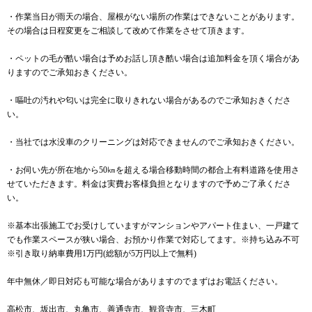
・作業当日が雨天の場合、屋根がない場所の作業はできないことがあります。
その場合は日程変更をご相談して改めて作業をさせて頂きます。
・ペットの毛が酷い場合は予めお話し頂き酷い場合は追加料金を頂く場合があ
りますのでご承知おきください。
・嘔吐の汚れや匂いは完全に取りきれない場合があるのでご承知おきくださ
い。
・当社では水没車のクリーニングは対応できませんのでご承知おきください。
・お伺い先が所在地から50㎞を超える場合移動時間の都合上有料道路を使用さ
せていただきます。料金は実費お客様負担となりますので予めご了承くださ
い。
※基本出張施工でお受けしていますがマンションやアパート住まい、一戸建て
でも作業スペースが狭い場合、お預かり作業で対応してます。※持ち込み不可
※引き取り納車費用1万円(総額が5万円以上で無料)
年中無休／即日対応も可能な場合がありますのでまずはお電話ください。
高松市、坂出市、丸亀市、善通寺市、観音寺市、三木町