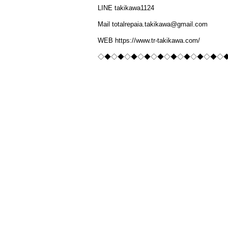
LINE takikawa1124
Mail totalrepaia.takikawa@gmail.com
WEB https://www.tr-takikawa.com/
◇◆◇◆◇◆◇◆◇◆◇◆◇◆◇◆◇◆◇