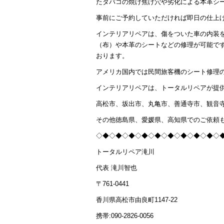
たタバコの焼け焦げ穴や劣化による本革シ
事前にご予約していただければ即日の仕上
インテリアリペアは、傷をついた車の内装
（布）や本革のシートなどの修理が可能で
おります。
アメリカ国内では民間旅客機のシート修理
インテリアリペアは、トータルリペアが提
高松市、坂出市、丸亀市、善通寺市、観音
その他徳島県、愛媛県、高知県でのご依頼
◇◆◇◆◇◆◇◆◇◆◇◆◇◆◇◆◇◆◇
トータルリペア滝川
代表 滝川智也
〒761-0441
香川県高松市由良町1147-22
携帯:090-2826-0056