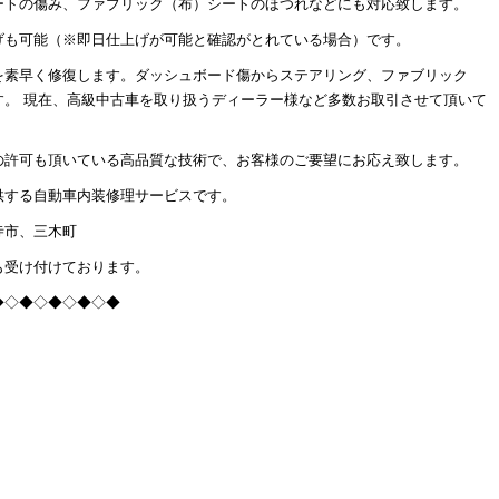
ートの傷み、ファブリック（布）シートのほつれなどにも対応致します。
げも可能（※即日仕上げが可能と確認がとれている場合）です。
を素早く修復します。ダッシュボード傷からステアリング、ファブリック
す。 現在、高級中古車を取り扱うディーラー様など多数お取引させて頂いて
の許可も頂いている高品質な技術で、お客様のご要望にお応え致します。
供する自動車内装修理サービスです。
寺市、三木町
も受け付けております。
◆◇◆◇◆◇◆◇◆