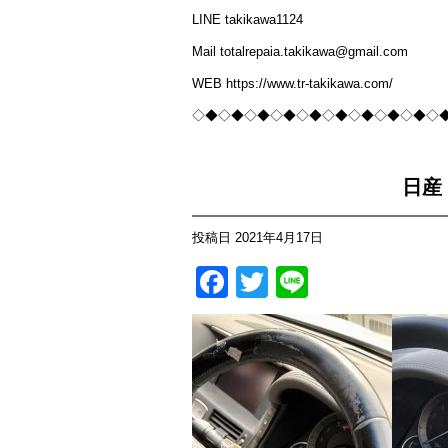
LINE takikawa1124
Mail totalrepaia.takikawa@gmail.com
WEB https://www.tr-takikawa.com/
◇◆◇◆◇◆◇◆◇◆◇◆◇◆◇◆◇◆◇
日産
投稿日
2021年4月17日
Facebook
Twitter
Line