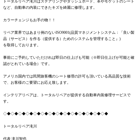
トータルリペア滝川はステアリングやダッシュボード、革やモケットのシート
など、自動車の内装にできたキズを綺麗に修理します。
カラーチェンジもお手の物！！
リペア業界ではあまり例のないISO9001(品質マネジメントシステム：「良い製
品（サービス）を作る（提供する）ためのシステムを管理すること』)
を取得しております。
事前にご予約していただければ即日の仕上げも可能（※即日仕上げが可能と確
認がとれている場合）です。
アメリカ国内では民間旅客機のシート修理の許可も頂いている高品質な技術
で、お客様のご要望にお応え致します。
インテリアリペアは、トータルリペアが提供する自動車内装修理サービスで
す。
◇◆◇◆◇◆◇◆◇◆◇◆◇◆◇◆◇◆◇◆◇◆◇◆◇◆◇◆
トータルリペア滝川
代表 滝川智也