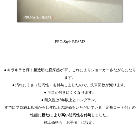
PRO-Style BEAM2
● キラキラと輝く超透明な膜厚感がUP。これによりショーカーさながらになり
ます。
● 汚れにくさ（防汚性）も付与しましたので、洗車回数が減ります。
● キズが付きにくくなります。
● 耐久性は3年以上とロングラン。
すでにプロ施工店様から15年以上の評価をいただいている「定番コート剤」の
性能に
新たに
より高い防汚性を付与
しました。
施工価格も「お手頃」に設定。