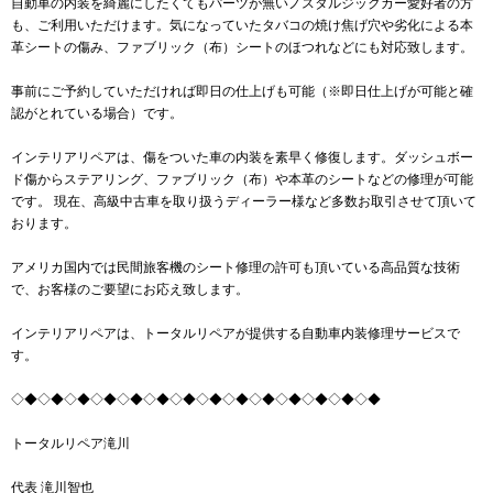
自動車の内装を綺麗にしたくてもパーツが無いノスタルジックカー愛好者の方
も、ご利用いただけます。気になっていたタバコの焼け焦げ穴や劣化による本
革シートの傷み、ファブリック（布）シートのほつれなどにも対応致します。
事前にご予約していただければ即日の仕上げも可能（※即日仕上げが可能と確
認がとれている場合）です。
インテリアリペアは、傷をついた車の内装を素早く修復します。ダッシュボー
ド傷からステアリング、ファブリック（布）や本革のシートなどの修理が可能
です。 現在、高級中古車を取り扱うディーラー様など多数お取引させて頂いて
おります。
アメリカ国内では民間旅客機のシート修理の許可も頂いている高品質な技術
で、お客様のご要望にお応え致します。
インテリアリペアは、トータルリペアが提供する自動車内装修理サービスで
す。
◇◆◇◆◇◆◇◆◇◆◇◆◇◆◇◆◇◆◇◆◇◆◇◆◇◆◇◆
トータルリペア滝川
代表 滝川智也