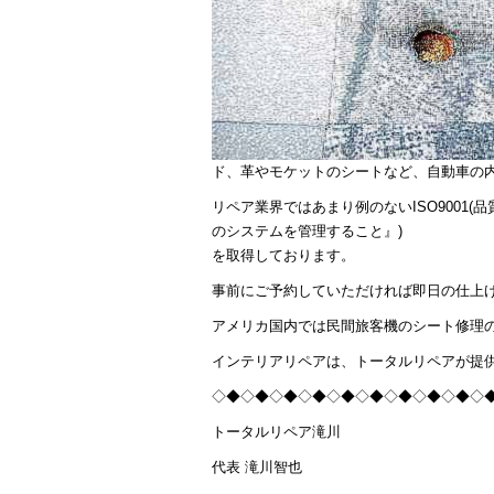
ド、革やモケットのシートなど、自動車の
リペア業界ではあまり例のないISO9001
のシステムを管理すること』)
を取得しております。
事前にご予約していただければ即日の仕上
アメリカ国内では民間旅客機のシート修理
インテリアリペアは、トータルリペアが提
◇◆◇◆◇◆◇◆◇◆◇◆◇◆◇◆◇◆◇
トータルリペア滝川
代表 滝川智也