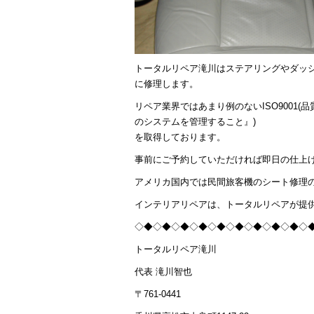
トータルリペア滝川はステアリングやダッ
に修理します。
リペア業界ではあまり例のないISO9001
のシステムを管理すること』)
を取得しております。
事前にご予約していただければ即日の仕上
アメリカ国内では民間旅客機のシート修理
インテリアリペアは、トータルリペアが提
◇◆◇◆◇◆◇◆◇◆◇◆◇◆◇◆◇◆◇
トータルリペア滝川
代表 滝川智也
〒761-0441