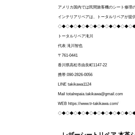
アメリカ国内では民間旅客機のシート修理
インテリアリペアは、トータルリペアが提
◇◆◇◆◇◆◇◆◇◆◇◆◇◆◇◆◇◆◇
トータルリペア滝川
代表 滝川智也
〒761-0441
香川県高松市由良町1147-22
携帯:090-2826-0056
LINE takikawa1124
Mail totalrepaia.takikawa@gmail.com
WEB https://www.tr-takikawa.com/
◇◆◇◆◇◆◇◆◇◆◇◆◇◆◇◆◇◆◇
レザーシートリペア 本革