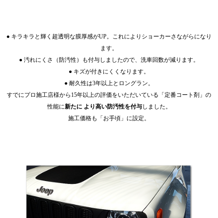
● キラキラと輝く超透明な膜厚感がUP。これによりショーカーさながらになり
ます。
● 汚れにくさ（防汚性）も付与しましたので、洗車回数が減ります。
● キズが付きにくくなります。
● 耐久性は3年以上とロングラン。
すでにプロ施工店様から15年以上の評価をいただいている「定番コート剤」の
性能に
新たに
より高い防汚性を付与
しました。
施工価格も「お手頃」に設定。