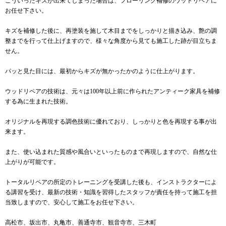
こういったキズが出来てしまった場合は、フローリング補修のウッドリペアに
お任せ下さい。
キズを補修した後に、再塗装を施して木目までをしっかりと描き込み、艶の調
整までを行って仕上げますので、様々な角度から見ても施工した跡が目立ちま
せん。
パッと見た目には、最初からキズが無かったかのように仕上がります。
ウッドリペアの技術は、元々は100年以上前に作られたアンティーク家具を補修
する為に生まれた技術。
オリジナルを再現する調色技術に優れており、しっかりと色を再現する事が出
来ます。
また、使い込まれた質感や風合いといったものまで再現しますので、自然な仕
上がりが可能です。
トータルリペアの所定のトレーニングを受講した後も、インストラクターによ
る講習を受け、最新の技術・知識を習得したスタッフが責任を持って施工を担
当致しますので、安心して施工をお任せ下さい。
高松市、坂出市、丸亀市、善通寺市、観音寺市、三木町