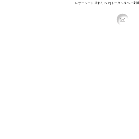
レザーシート 破れリペア|トータルリペア滝川